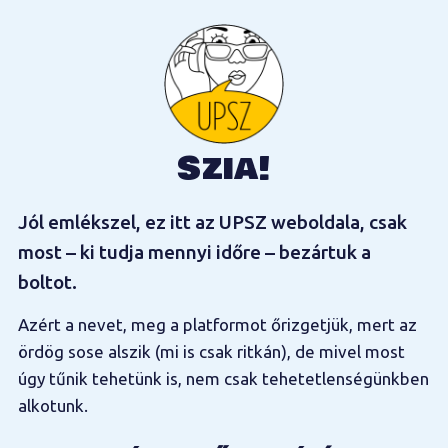
Szia!
Jól emlékszel, ez itt az UPSZ weboldala, csak
most – ki tudja mennyi időre – bezártuk a
boltot.
Azért a nevet, meg a platformot őrizgetjük, mert az
ördög sose alszik (mi is csak ritkán), de mivel most
úgy tűnik tehetünk is, nem csak tehetetlenségünkben
alkotunk.