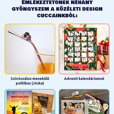
Emlékeztetőnek néhány
gyöngyszem a közéleti design
cuccainkból:
Szívószálon menekülő
Adventi kalendáriumok
politikus (Jóska)