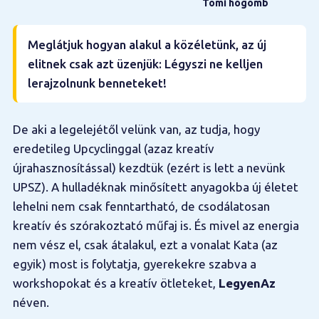
Tomi hógömb
Meglátjuk hogyan alakul a közéletünk, az új
elitnek csak azt üzenjük: Légyszi ne kelljen
lerajzolnunk benneteket!
De aki a legelejétől velünk van, az tudja, hogy
eredetileg Upcyclinggal (azaz kreatív
újrahasznosítással) kezdtük (ezért is lett a nevünk
UPSZ). A hulladéknak minősített anyagokba új életet
lehelni nem csak fenntartható, de csodálatosan
kreatív és szórakoztató műfaj is. És mivel az energia
nem vész el, csak átalakul, ezt a vonalat Kata (az
egyik) most is folytatja, gyerekekre szabva a
workshopokat és a kreatív ötleteket,
LegyenAz
néven.