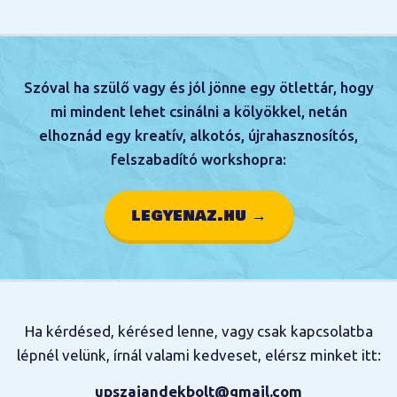
Szóval ha szülő vagy és jól jönne egy ötlettár, hogy
mi mindent lehet csinálni a kölyökkel, netán
elhoznád egy kreatív, alkotós, újrahasznosítós,
felszabadító workshopra:
legyenaz.hu →
Ha kérdésed, kérésed lenne, vagy csak kapcsolatba
lépnél velünk, írnál valami kedveset, elérsz minket itt:
upszajandekbolt@gmail.com