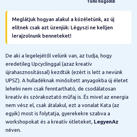
Tomi hógömb
Meglátjuk hogyan alakul a közéletünk, az új
elitnek csak azt üzenjük: Légyszi ne kelljen
lerajzolnunk benneteket!
De aki a legelejétől velünk van, az tudja, hogy
eredetileg Upcyclinggal (azaz kreatív
újrahasznosítással) kezdtük (ezért is lett a nevünk
UPSZ). A hulladéknak minősített anyagokba új életet
lehelni nem csak fenntartható, de csodálatosan
kreatív és szórakoztató műfaj is. És mivel az energia
nem vész el, csak átalakul, ezt a vonalat Kata (az
egyik) most is folytatja, gyerekekre szabva a
workshopokat és a kreatív ötleteket,
LegyenAz
néven.