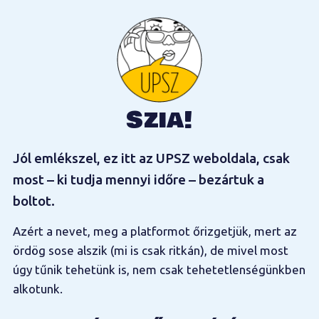
Szia!
Jól emlékszel, ez itt az UPSZ weboldala, csak
most – ki tudja mennyi időre – bezártuk a
boltot.
Azért a nevet, meg a platformot őrizgetjük, mert az
ördög sose alszik (mi is csak ritkán), de mivel most
úgy tűnik tehetünk is, nem csak tehetetlenségünkben
alkotunk.