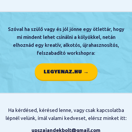
Szóval ha szülő vagy és jól jönne egy ötlettár, hogy
mi mindent lehet csinálni a kölyökkel, netán
elhoznád egy kreatív, alkotós, újrahasznosítós,
felszabadító workshopra:
legyenaz.hu →
Ha kérdésed, kérésed lenne, vagy csak kapcsolatba
lépnél velünk, írnál valami kedveset, elérsz minket itt:
upszajandekbolt@gmail.com