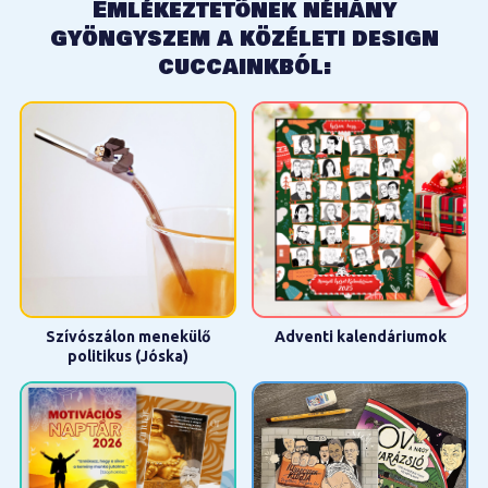
Emlékeztetőnek néhány
gyöngyszem a közéleti design
cuccainkból:
Szívószálon menekülő
Adventi kalendáriumok
politikus (Jóska)